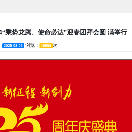
24“乘势龙腾、使命必达”迎春团拜会圆 满举行
：
浏览：
次
2025-03-06
10955