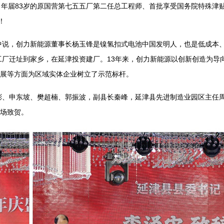
！年届83岁的原国营第七五五厂第二任总工程师、首批享受国务院特殊津
信！
中说，创力新能源董事长杨玉锋是镍氢扣式电池中国发明人，也是低成本
工厂迁址到家乡，在延津投资建厂。13年来，创力新能源以创新创造为导
展等方面为区域实体企业树立了示范标杆。
彬、申东坡、樊超楠、郭振波，副县长秦峰，延津县先进制造业园区主任
场致贺。