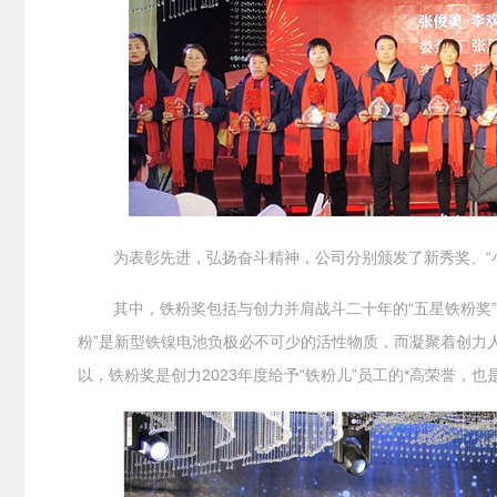
为表彰先进，弘扬奋斗精神，公司分别颁发了新秀奖、“小改
其中，铁粉奖包括与创力并肩战斗二十年的“五星铁粉奖”
粉”是新型铁镍电池负极必不可少的活性物质，而凝聚着创力
以，铁粉奖是创力2023年度给予“铁粉儿”员工的*高荣誉，