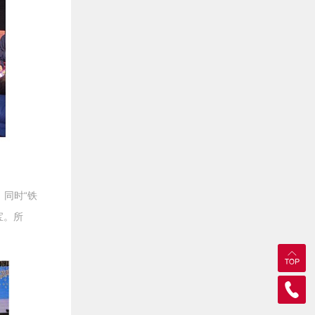
。同时“铁
宝。所