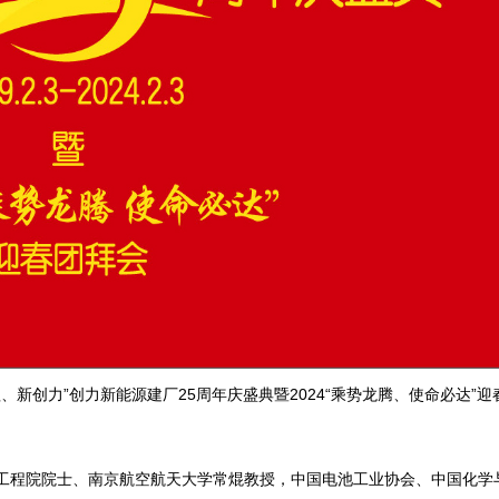
程、新创力”创力新能源建厂25周年庆盛典暨2024“乘势龙腾、使命必达”
洲工程院院士、南京航空航天大学常焜教授，中国电池工业协会、中国化学