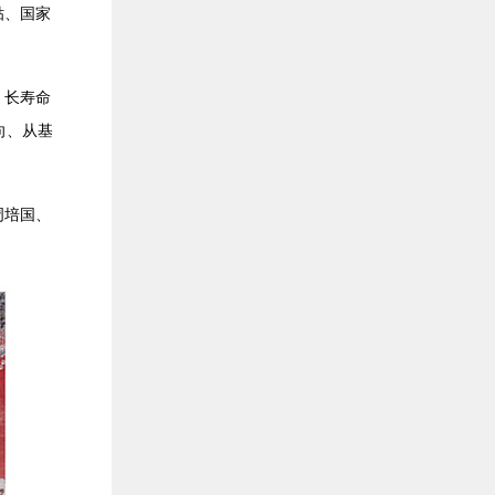
贴、国家
、长寿命
向、从基
周培国、