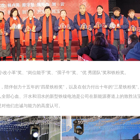
小革”奖、“岗位能手”奖、“孺子牛”奖、“优 秀团队”奖和铁粉奖。
，陪伴创力十五年的“四星铁粉奖”，以及在创力付出十年的“三星铁粉奖”
人全部心血、汗水和泪水的新型铁镍电池是公司在新能源赛道上的致胜法
也是对他们忠诚与能力的高度认可。