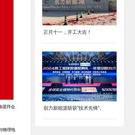
正月十一，开工大吉！
迎春团拜会
创力新能源斩获“技术先锋”、
与物理电