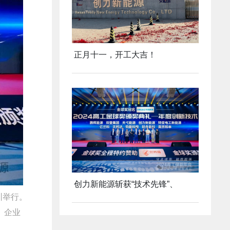
正月十一，开工大吉！
创力新能源斩获“技术先锋”、
圳举行。
、企业