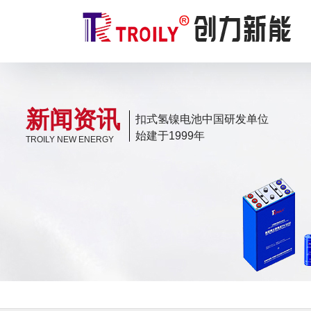
新闻资讯
扣式氢镍电池中国研发单位
始建于1999年
TROILY NEW ENERGY