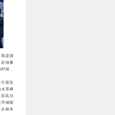
，既是国
，必须兼
的时候，
等方面实
的水系稀
兼容高功
化学储能
，从根本