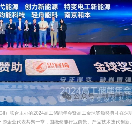
GGII）联合主办的2024高工储能年会暨高工金球奖颁奖典礼在深
链上下游企业代表共聚一堂，围绕储能行业前景、产品技术迭代创新