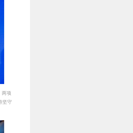
！两项
持坚守