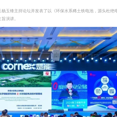
长杨玉锋主持论坛并发表了以《环保水系稀土铁电池，源头杜绝
主旨演讲。