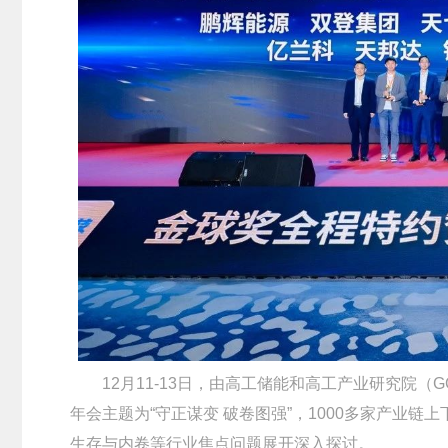
12月11-13日，由高工储能和高工产业研究院（
年会主题为“守正谋变 破卷图强”，1000多家产业
生存与内卷等行业焦点问题展开深入探讨。