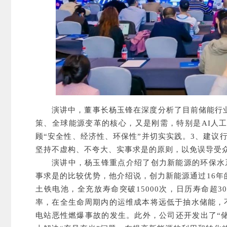
演讲中，董事长杨玉锋在深度分析了目前储能行
策、全球能源变革的核心，又是刚需，特别是AI人
顾“安全性、经济性、环保性”并切实实践。3、建议
坚持不虚构、不夸大、实事求是的原则，以免误导受
演讲中，杨玉锋重点介绍了创力新能源的环保水
事求是的比较优势，他介绍说，创力新能源通过16年
土铁电池，全充放寿命突破15000次，日历寿命超3
率，在全生命周期内的运维成本将远低于抽水储能，
电站恶性燃爆事故的发生。此外，公司还开发出了“