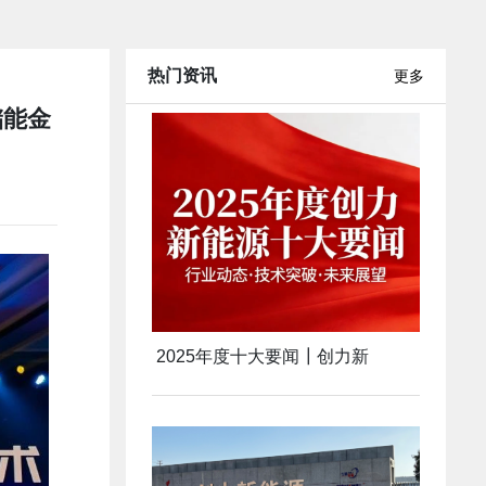
热门资讯
更多
储能金
2025年度十大要闻┃创力新