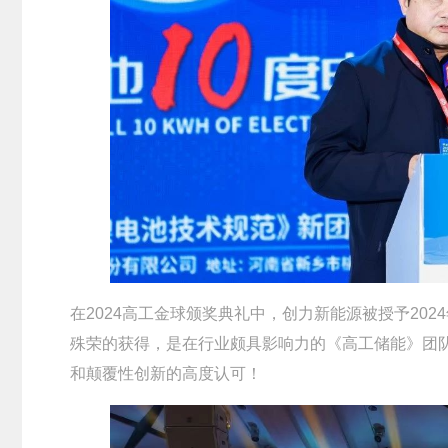
在2024高工金球颁奖典礼中，创力新能源被授予2024
殊荣的获得，是在行业颇具影响力的《高工储能》团队
和颠覆性创新的高度认可！