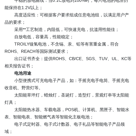
平稳的放电曲线：当0.1C放电到100%时，每只电池的电压仍
能保持在1.2V以上；
高度适应性：可根据客户要求组成任意电池组，以满足用户产
品的要求；
采用**工艺制造，内阻低，可快速充电，抗滥用性能佳；
自放电低，容量高，性能稳定；
TROILY镍氢电池，不含镉、汞、铅等有害重金属，符合
ROHS、REACH等国际测试要求；
出口证书齐全：提供ROHS、CB/CE、SGS、TUV、UL、KC等
相关报告证书；
电池用途
小型便携式可充电电子产品，如：手摇充电手电筒、手摇充电
收音机、野营灯等。
太阳能草坪灯，蜡烛灯，圣诞灯，造型灯，景观灯串等太阳能
灯具；
太阳能热水器、车载电器，POS机、计算机、黑匣子、智能水
表、智能电表、智能燃气表等智能化主板电池；
电子式定时器、电子式计数器、电子礼品等智能电子产品领
域；