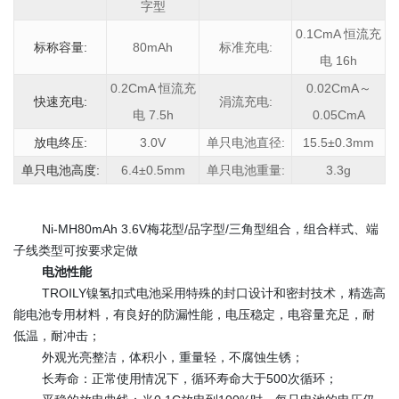
字型
0.1CmA 恒流充
标称容量:
80mAh
标准充电:
电 16h
0.2CmA 恒流充
0.02CmA～
快速充电:
涓流充电:
电 7.5h
0.05CmA
放电终压:
3.0V
单只电池直径:
15.5±0.3mm
单只电池高度:
6.4±0.5mm
单只电池重量:
3.3g
Ni-MH80mAh 3.6V梅花型/品字型/三角型组合，组合样式、端
子线类型可按要求定做
电池性能
TROILY镍氢扣式电池采用特殊的封口设计和密封技术，精选高
能电池专用材料，有良好的防漏性能，电压稳定，电容量充足，耐
低温，耐冲击；
外观光亮整洁，体积小，重量轻，不腐蚀生锈；
长寿命：正常使用情况下，循环寿命大于500次循环；